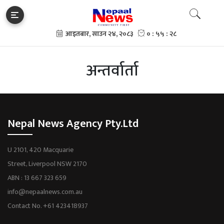
अन्तर्वार्ता
Nepal News Agency Pty.Ltd
U 2101, 420 Macquarie
Street, Liverpool NSW 2170
ABN : 13 667 323 659
info@nepaalnews.com.au
Contact No. +61 423418937