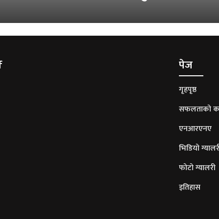
f
पेज
गृहपृष्ठ
सफलताको क
एनआरएनए
भिडियो ग्यालर
फोटो ग्यालरी
इतिहास