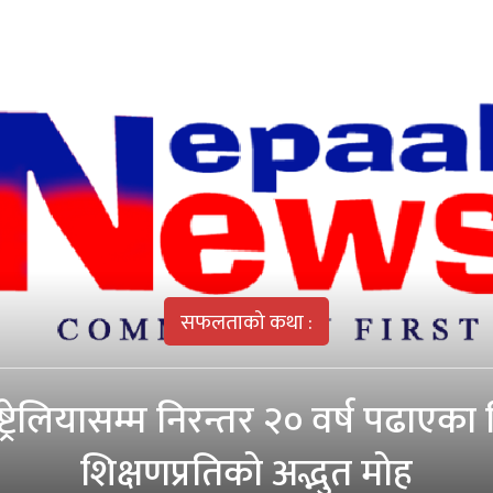
सफलताको कथा :
्ट्रेलियासम्म निरन्तर २० वर्ष पढाए
शिक्षणप्रतिको अद्भुत मोह