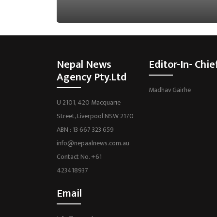
Nepal News
Editor-In- Chie
Agency Pty.Ltd
Madhav Gairhe
U 2101, 420 Macquarie
Street, Liverpool NSW 2170
ABN : 13 667 323 659
info@nepaalnews.com.au
Contact No. +61
423418937
Email