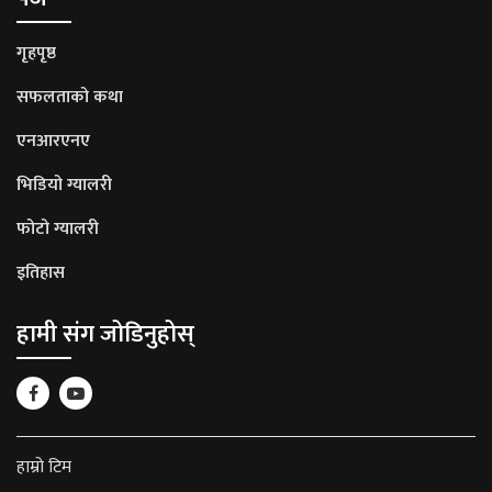
गृहपृष्ठ
सफलताको कथा
एनआरएनए
भिडियो ग्यालरी
फोटो ग्यालरी
इतिहास
हामी संग जोडिनुहोस्
हाम्रो टिम