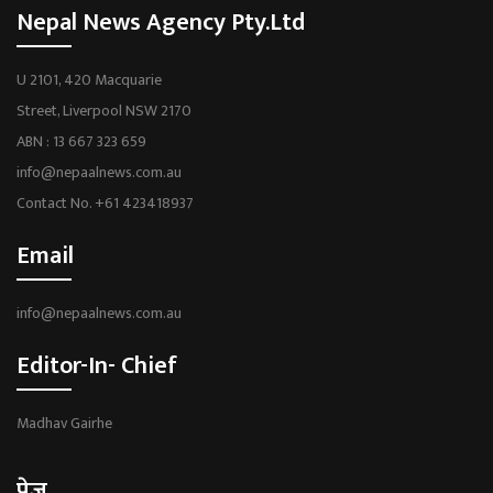
Nepal News Agency Pty.Ltd
U 2101, 420 Macquarie
Street, Liverpool NSW 2170
ABN : 13 667 323 659
info@nepaalnews.com.au
Contact No. +61 423418937
Email
info@nepaalnews.com.au
Editor-In- Chief
Madhav Gairhe
पेज