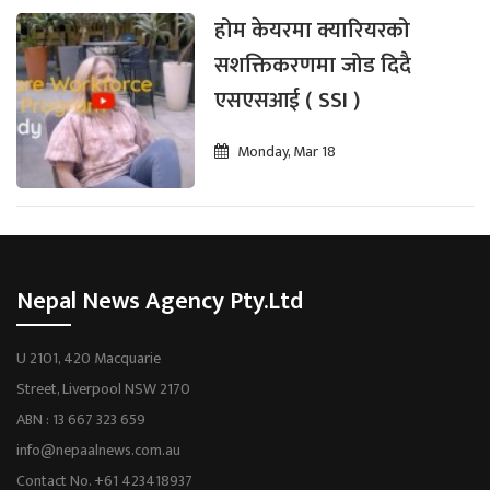
होम केयरमा क्यारियरको
सशक्तिकरणमा जोड दिदै
एसएसआई ( SSI )
Monday, Mar 18
Nepal News Agency Pty.Ltd
U 2101, 420 Macquarie
Street, Liverpool NSW 2170
ABN : 13 667 323 659
info@nepaalnews.com.au
Contact No. +61 423418937