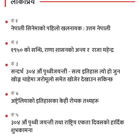
लोकप्रिय
नंः १
नेपाली सिनेमाको पहिलो खलनायक : उत्तम नेपाली
नंः २
१९५० को सन्धि, राणा शासनको अन्त्य र राजा महेन्द्र
नंः ३
सन्दर्भ ३०४ औं पृथ्वीजयन्ती - सत्य इतिहास त्याे हाे जुन
खाेज्न चाहेमा जराेमूलाे समेत खाेजेर देखाउन सकिन्छ
नंः ४
अष्ट्रेलियाको इतिहासका केही रोचक तथ्यहरू
नंः ५
३०४ औं पृथ्वी जयन्ती तथा राष्ट्रिय एकता दिवसको हार्दिक
शुभकामना