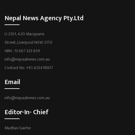
Nepal News Agency Pty.Ltd
U 2101, 420 Macquarie
Street, Liverpool NSW 2170
ABN : 13 667 323 659
info@nepaalnews.com.au
Contact No. +61 423418937
Email
info@nepaalnews.com.au
Editor-In- Chief
Madhav Gairhe