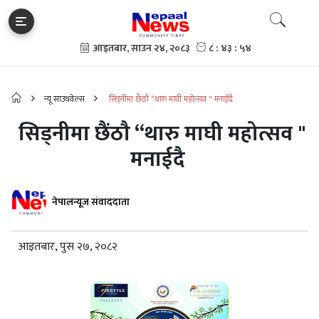
न्यू साउथवेल्स
सिड्नीमा छैंठौ “थारु माघी महोत्सव " मनाईदै
सिड्नीमा छैंठौ “थारु माघी महोत्सव "
मनाईदै
नेपालन्यूज संवाददाता
आइतबार, पुस २७, २०८२