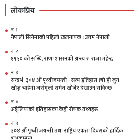
लोकप्रिय
नंः १
नेपाली सिनेमाको पहिलो खलनायक : उत्तम नेपाली
नंः २
१९५० को सन्धि, राणा शासनको अन्त्य र राजा महेन्द्र
नंः ३
सन्दर्भ ३०४ औं पृथ्वीजयन्ती - सत्य इतिहास त्याे हाे जुन
खाेज्न चाहेमा जराेमूलाे समेत खाेजेर देखाउन सकिन्छ
नंः ४
अष्ट्रेलियाको इतिहासका केही रोचक तथ्यहरू
नंः ५
३०४ औं पृथ्वी जयन्ती तथा राष्ट्रिय एकता दिवसको हार्दिक
शुभकामना