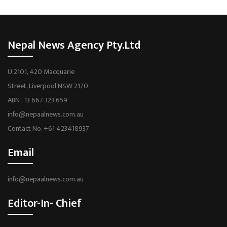
Nepal News Agency Pty.Ltd
U 2101, 420 Macquarie
Street, Liverpool NSW 2170
ABN : 13 667 323 659
info@nepaalnews.com.au
Contact No. +61 423418937
Email
info@nepaalnews.com.au
Editor-In- Chief