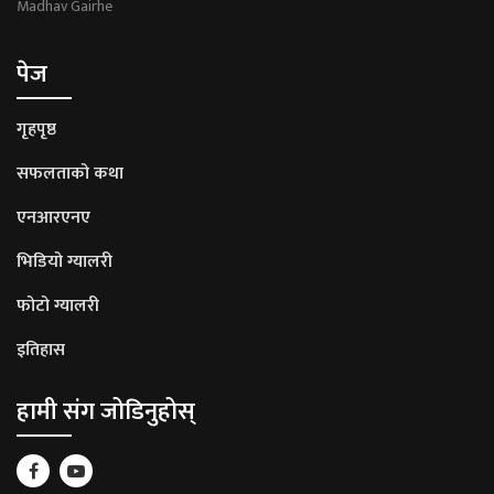
Madhav Gairhe
पेज
गृहपृष्ठ
सफलताको कथा
एनआरएनए
भिडियो ग्यालरी
फोटो ग्यालरी
इतिहास
हामी संग जोडिनुहोस्