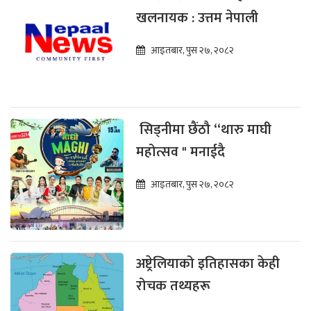
खलनायक : उत्तम नेपाली
आइतबार, पुस २७, २०८२
सिड्नीमा छैंठौ “थारु माघी
महोत्सव " मनाईदै
आइतबार, पुस २७, २०८२
अष्ट्रेलियाको इतिहासका केही
रोचक तथ्यहरू