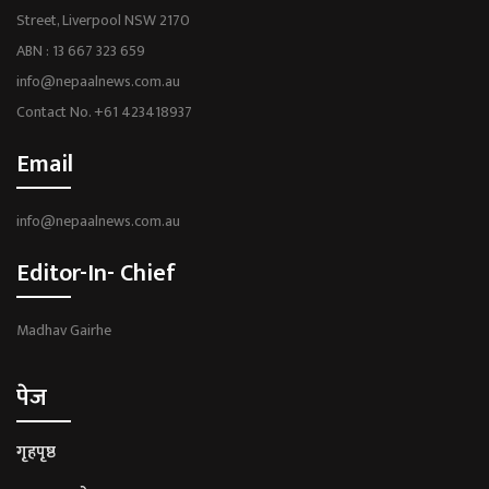
Street, Liverpool NSW 2170
ABN : 13 667 323 659
info@nepaalnews.com.au
Contact No. +61 423418937
Email
info@nepaalnews.com.au
Editor-In- Chief
Madhav Gairhe
पेज
गृहपृष्ठ