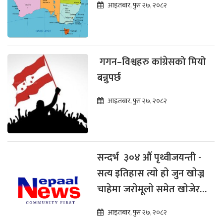
आइतबार, पुस २७, २०८२
गगन–विश्वहरु कांग्रेसको मियो
बन्नुपर्छ
आइतबार, पुस २७, २०८२
सन्दर्भ ३०४ औं पृथ्वीजयन्ती -
सत्य इतिहास त्याे हाे जुन खाेज्न
चाहेमा जराेमूलाे समेत खाेजेर
देखाउन सकिन्छ
आइतबार, पुस २७, २०८२