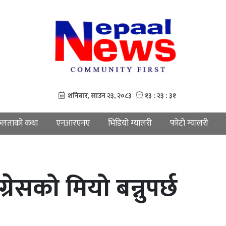
लताको कथा
एनआरएनए
भिडियो ग्यालरी
फोटो ग्यालरी
रेसको मियो बन्नुपर्छ