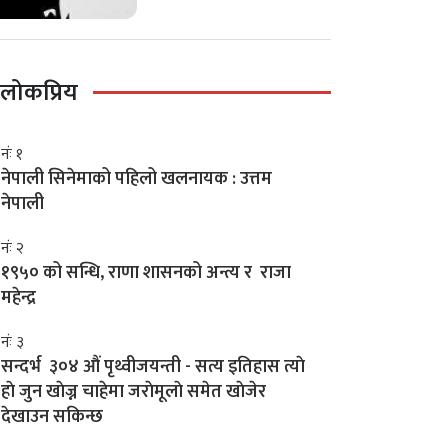
लोकप्रिय
नंः १
नेपाली सिनेमाको पहिलो खलनायक : उत्तम
नेपाली
नंः २
१९५० को सन्धि, राणा शासनको अन्त्य र राजा
महेन्द्र
नंः ३
सन्दर्भ ३०४ औं पृथ्वीजयन्ती - सत्य इतिहास त्याे
हाे जुन खाेज्न चाहेमा जराेमूलाे समेत खाेजेर
देखाउन सकिन्छ