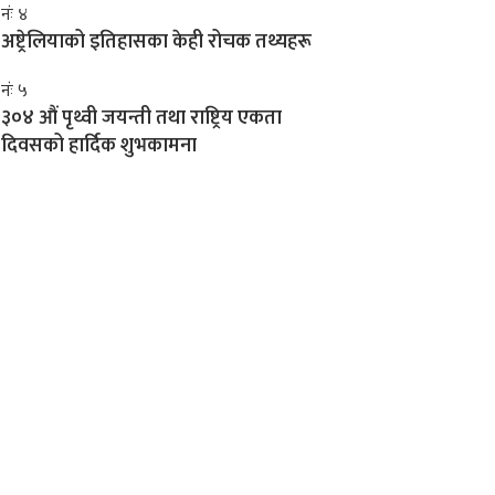
नंः ४
अष्ट्रेलियाको इतिहासका केही रोचक तथ्यहरू
नंः ५
३०४ औं पृथ्वी जयन्ती तथा राष्ट्रिय एकता
दिवसको हार्दिक शुभकामना