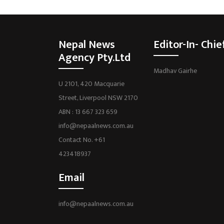
Nepal News
Editor-In- Chie
Agency Pty.Ltd
Madhav Gairhe
U 2101, 420 Macquarie
Street, Liverpool NSW 2170
ABN : 13 667 323 659
info@nepaalnews.com.au
Contact No. +61
423418937
Email
info@nepaalnews.com.au