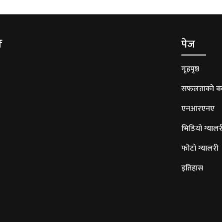
f
पेज
गृहपृष्ठ
सफलताको क
एनआरएनए
भिडियो ग्यालर
फोटो ग्यालरी
इतिहास