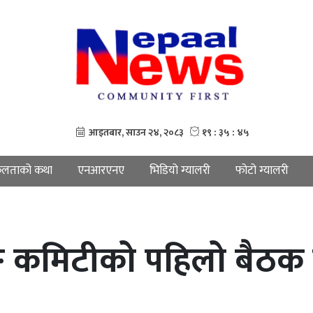
लताको कथा
एनआरएनए
भिडियो ग्यालरी
फोटो ग्यालरी
 कमिटीको पहिलो बैठक स