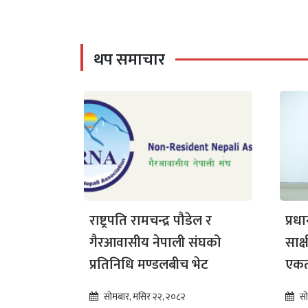
थप समाचार
राष्ट्रपति रामचन्द्र पौडेल र
प्रध
गैरआवासीय नेपाली संघको
साक
प्रतिनिधि मण्डलबीच भेट
एक
सोमबार, मंसिर २२, २०८२
सो