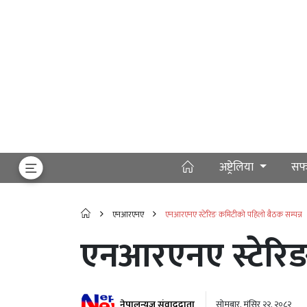
अष्ट्रेलिया
सफ
एनआरएनए
एनआरएनए स्टेरिङ कमिटीको पहिलो बैठक सम्पन्न
एनआरएनए स्टेरिङ
नेपालन्यूज संवाददाता
सोमबार, मंसिर २२, २०८२