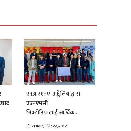
र
एनआरएनए अष्ट्रेलियाद्वारा
ेटघाट
एएनएमसी
भिक्टोरियालाई आर्थिक
सहयोग
सोमबार, मंसिर २२, २०८२