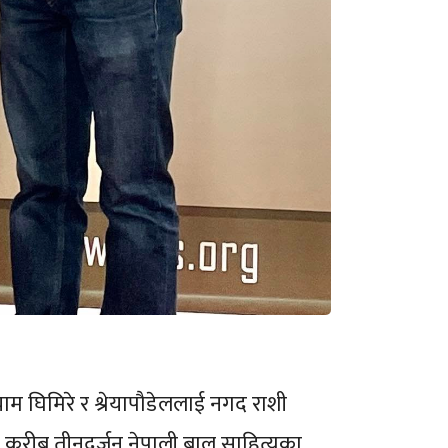
ाम घिमिरे र श्रेयापौडेललाई नगद राशी
ा करीब तीनदर्जन नेपाली बाल साहित्यका