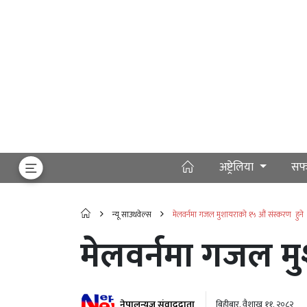
अष्ट्रेलिया
सफ
न्यू साउथवेल्स
मेलवर्नमा गजल मुशायराको १५ औं संस्करण हुने
मेलवर्नमा गजल म
नेपालन्यूज संवाददाता
बिहीबार, वैशाख ११, २०८२