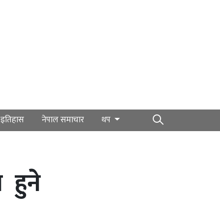
इतिहास
नेपाल समाचार
थप
 हुने