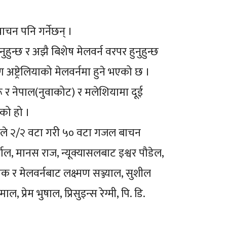
ाचन पनि गर्नेछन् ।
हुन्छ र अझै बिशेष मेलवर्न वरपर हुनुहुन्छ
अष्ट्रेलियाको मेलवर्नमा हुने भएको छ ।
रू र नेपाल(नुवाकोट) र मलेशियामा दूई
को हो ।
रुले २/२ वटा गरी ५० वटा गजल बाचन
याल, मानस राज, न्यूक्यासलबाट इश्वर पौडेल,
क र मेलवर्नबाट लक्ष्मण सञ्ज्याल, सुशील
ेम भुषाल, प्रिसुइन्स रेग्मी, पि. डि.