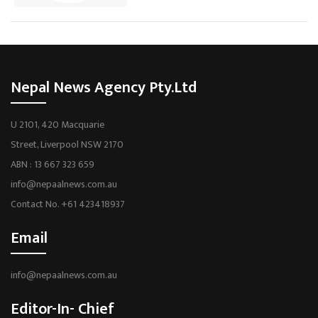
Nepal News Agency Pty.Ltd
U 2101, 420 Macquarie
Street, Liverpool NSW 2170
ABN : 13 667 323 659
info@nepaalnews.com.au
Contact No. +61 423418937
Email
info@nepaalnews.com.au
Editor-In- Chief