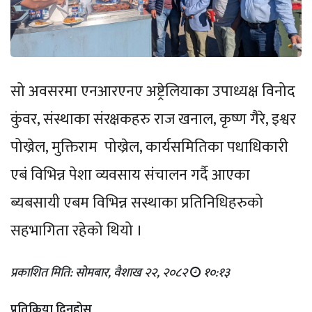
सो अवसरमा एनआरएनए अष्ट्रेलियाका उपाध्यक्ष विनोद
कुंवर, संस्थाका संरक्षकहरु राज खनाल, कृष्ण गैरे, इश्वर
पोख्रेल, मुक्तिराम पोख्रेल, कार्यसमितिका पधाधिकारी
एबं विभिन्न पेशा व्यवसाय संचालन गर्दै आएका
ब्यबसायी एबम विभिन्न सस्थाका प्रतिनिधिहरुको
सहभागिता रहेको थियो ।
प्रकाशित मिति: सोमबार, वैशाख २२, २०८२
१०:१३
प्रतिक्रिया दिनुहोस्