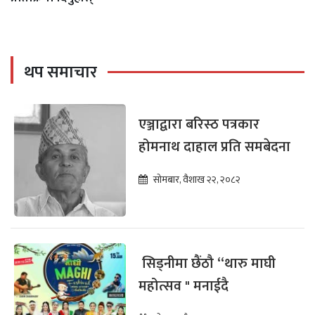
थप समाचार
एञ्जाद्वारा बरिस्ठ पत्रकार
होमनाथ दाहाल प्रति समबेदना
सोमबार, वैशाख २२, २०८२
सिड्नीमा छैंठौ “थारु माघी
महोत्सव " मनाईदै