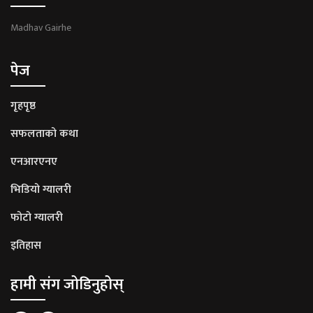
Madhav Gairhe
पेज
गृहपृष्ठ
सफलताको कथा
एनआरएनए
भिडियो ग्यालरी
फोटो ग्यालरी
इतिहास
हामी संग जोडिनुहोस्