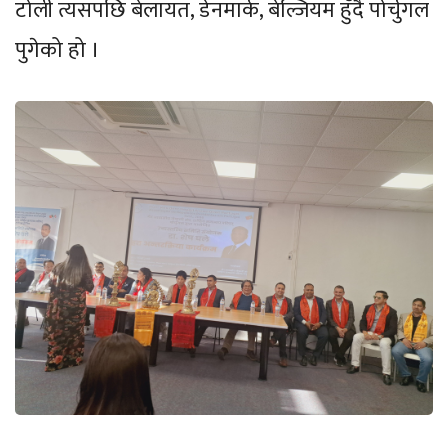
टोली त्यसपछि बेलायत, डेनमार्क, बेल्जियम हुँदै पोर्चुगल
पुगेको हो ।