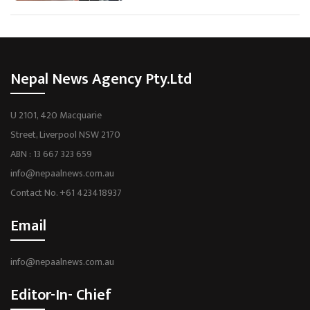
Nepal News Agency Pty.Ltd
U 2101, 420 Macquarie
Street, Liverpool NSW 2170
ABN : 13 667 323 659
info@nepaalnews.com.au
Contact No. +61 423418937
Email
info@nepaalnews.com.au
Editor-In- Chief