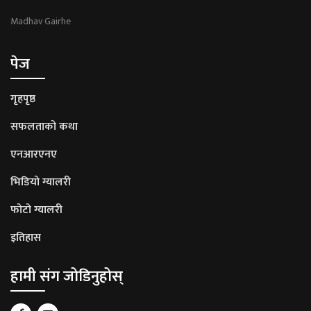
Madhav Gairhe
पेज
गृहपृष्ठ
सफलताको कथा
एनआरएनए
भिडियो ग्यालरी
फोटो ग्यालरी
इतिहास
हामी संग जोडिनुहोस्