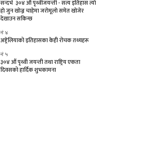
सन्दर्भ ३०४ औं पृथ्वीजयन्ती - सत्य इतिहास त्याे
हाे जुन खाेज्न चाहेमा जराेमूलाे समेत खाेजेर
देखाउन सकिन्छ
नंः ४
अष्ट्रेलियाको इतिहासका केही रोचक तथ्यहरू
नंः ५
३०४ औं पृथ्वी जयन्ती तथा राष्ट्रिय एकता
दिवसको हार्दिक शुभकामना