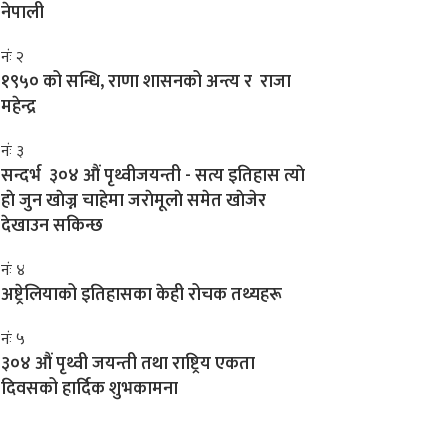
नेपाली
नंः २
१९५० को सन्धि, राणा शासनको अन्त्य र राजा
महेन्द्र
नंः ३
सन्दर्भ ३०४ औं पृथ्वीजयन्ती - सत्य इतिहास त्याे
हाे जुन खाेज्न चाहेमा जराेमूलाे समेत खाेजेर
देखाउन सकिन्छ
नंः ४
अष्ट्रेलियाको इतिहासका केही रोचक तथ्यहरू
नंः ५
३०४ औं पृथ्वी जयन्ती तथा राष्ट्रिय एकता
दिवसको हार्दिक शुभकामना