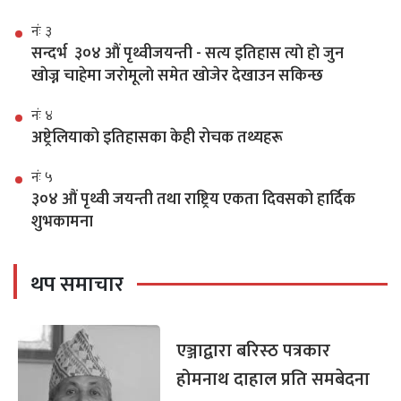
नंः ३
सन्दर्भ ३०४ औं पृथ्वीजयन्ती - सत्य इतिहास त्याे हाे जुन
खाेज्न चाहेमा जराेमूलाे समेत खाेजेर देखाउन सकिन्छ
नंः ४
अष्ट्रेलियाको इतिहासका केही रोचक तथ्यहरू
नंः ५
३०४ औं पृथ्वी जयन्ती तथा राष्ट्रिय एकता दिवसको हार्दिक
शुभकामना
थप समाचार
एञ्जाद्वारा बरिस्ठ पत्रकार
होमनाथ दाहाल प्रति समबेदना