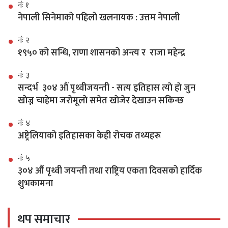
नंः १
नेपाली सिनेमाको पहिलो खलनायक : उत्तम नेपाली
नंः २
१९५० को सन्धि, राणा शासनको अन्त्य र राजा महेन्द्र
नंः ३
सन्दर्भ ३०४ औं पृथ्वीजयन्ती - सत्य इतिहास त्याे हाे जुन
खाेज्न चाहेमा जराेमूलाे समेत खाेजेर देखाउन सकिन्छ
नंः ४
अष्ट्रेलियाको इतिहासका केही रोचक तथ्यहरू
नंः ५
३०४ औं पृथ्वी जयन्ती तथा राष्ट्रिय एकता दिवसको हार्दिक
शुभकामना
थप समाचार