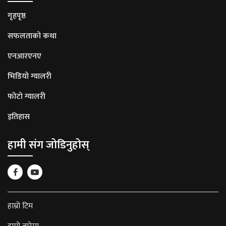
गृहपृष्ठ
सफलताको कथा
एनआरएनए
भिडियो ग्यालरी
फोटो ग्यालरी
इतिहास
हामी संग जोडिनुहोस्
हाम्रो टिम