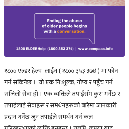
१८०० एल्डर हेल्प लाईन ( १८०० ३५३ ३७४ ) मा फोन
गर्न सकिनेछ । यो एक नि:शुल्क, गोप्य र पहुँच गर्न
सजिलो सेवा हो । एक व्यक्तिले तपाईंसँग कुरा गर्नेछ र
तपाईंलाई सेवाहरू र समर्थनहरूको बारेमा जानकारी
प्रदान गर्नेछ जुन तपाईंले समर्थन गर्न कल
गरिरहनुभएको व्यक्ति हुनुहुन्छ । यद्यपि, कृपया याद