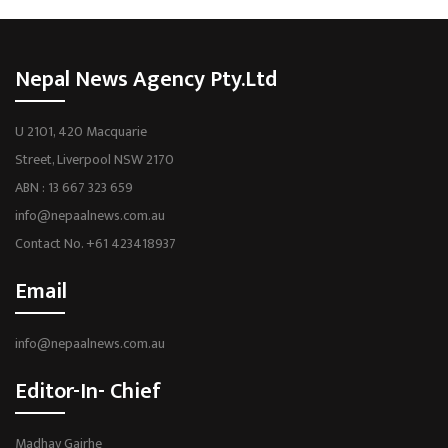
Nepal News Agency Pty.Ltd
U 2101, 420 Macquarie
Street, Liverpool NSW 2170
ABN : 13 667 323 659
info@nepaalnews.com.au
Contact No. +61 423418937
Email
info@nepaalnews.com.au
Editor-In- Chief
Madhav Gairhe