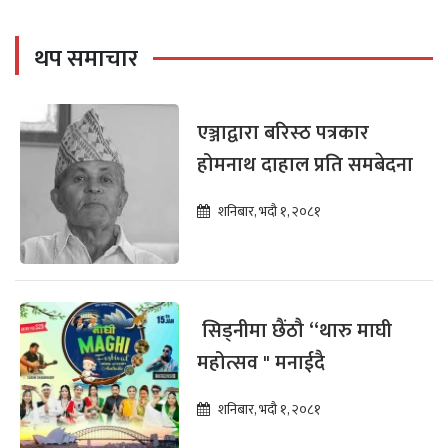
थप समाचार
एञ्जाद्वारा बरिस्ठ पत्रकार
होमनाथ दाहाल प्रति समबेदना
शनिबार, भदौ १, २०८१
सिड्नीमा छैंठौ “थारु माघी
महोत्सव " मनाईदै
शनिबार, भदौ १, २०८१