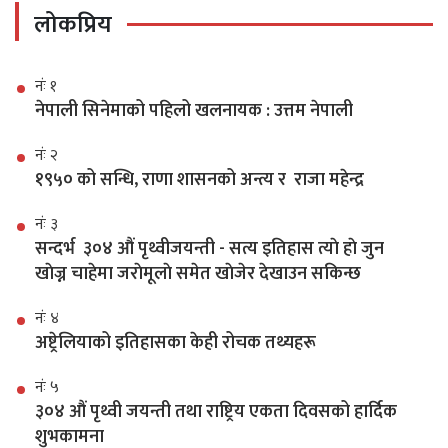
लोकप्रिय
नंः १
नेपाली सिनेमाको पहिलो खलनायक : उत्तम नेपाली
नंः २
१९५० को सन्धि, राणा शासनको अन्त्य र राजा महेन्द्र
नंः ३
सन्दर्भ ३०४ औं पृथ्वीजयन्ती - सत्य इतिहास त्याे हाे जुन
खाेज्न चाहेमा जराेमूलाे समेत खाेजेर देखाउन सकिन्छ
नंः ४
अष्ट्रेलियाको इतिहासका केही रोचक तथ्यहरू
नंः ५
३०४ औं पृथ्वी जयन्ती तथा राष्ट्रिय एकता दिवसको हार्दिक
शुभकामना