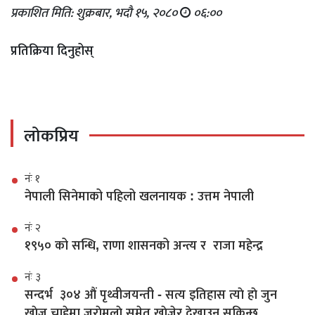
प्रकाशित मिति: शुक्रबार, भदौ १५, २०८०
०६:००
प्रतिक्रिया दिनुहोस्
लोकप्रिय
नंः १
नेपाली सिनेमाको पहिलो खलनायक : उत्तम नेपाली
नंः २
१९५० को सन्धि, राणा शासनको अन्त्य र राजा महेन्द्र
नंः ३
सन्दर्भ ३०४ औं पृथ्वीजयन्ती - सत्य इतिहास त्याे हाे जुन
खाेज्न चाहेमा जराेमूलाे समेत खाेजेर देखाउन सकिन्छ