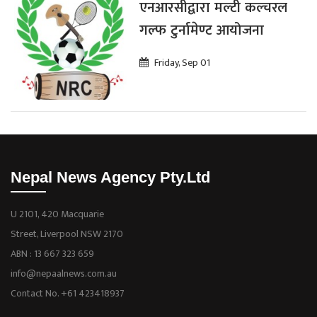
एनआरसीद्वारा मल्टी कल्चरल
गल्फ टुर्नामेण्ट आयोजना
Friday, Sep 01
Nepal News Agency Pty.Ltd
U 2101, 420 Macquarie
Street, Liverpool NSW 2170
ABN : 13 667 323 659
info@nepaalnews.com.au
Contact No. +61 423418937