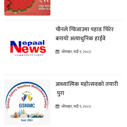
चीनले ग्विजाउमा पहाड चिरेर
बनायो अत्याधुनिक हाईवे
सोमबार, भदौ ९, २०८२
आध्यात्मिक महोत्सवको तयारी
पुरा
सोमबार, भदौ ९, २०८२