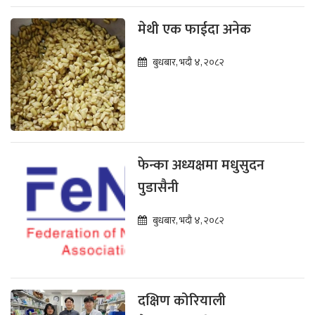
मेथी एक फाईदा अनेक
बुधबार, भदौ ४, २०८२
फेन्का अध्यक्षमा मधुसुदन
पुडासैनी
बुधबार, भदौ ४, २०८२
दक्षिण कोरियाली