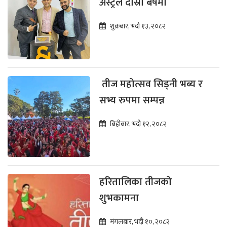
अस्ट्रल दोस्रो बर्षमा
शुक्रबार, भदौ १३, २०८२
तीज महोत्सव सिड्नी भब्य र
सभ्य रुपमा सम्पन्न
बिहीबार, भदौ १२, २०८२
हरितालिका तीजको
शुभकामना
मंगलबार, भदौ १०, २०८२